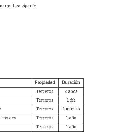
a normativa vigente.
Propiedad
Duración
Terceros
2 años
Terceros
1 día
o
Terceros
1 minuto
e cookies
Terceros
1 año
Terceros
1 año